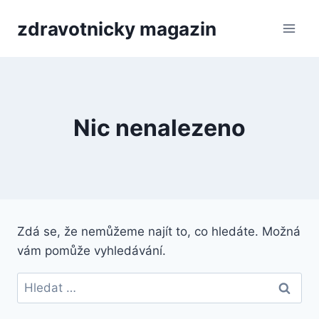
Přeskočit
zdravotnicky magazin
na
obsah
Nic nenalezeno
Zdá se, že nemůžeme najít to, co hledáte. Možná
vám pomůže vyhledávání.
Vyhledávání