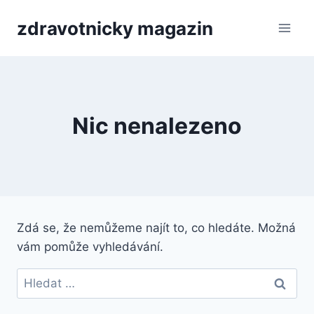
Přeskočit
zdravotnicky magazin
na
obsah
Nic nenalezeno
Zdá se, že nemůžeme najít to, co hledáte. Možná
vám pomůže vyhledávání.
Vyhledávání