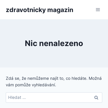
Přeskočit
zdravotnicky magazin
na
obsah
Nic nenalezeno
Zdá se, že nemůžeme najít to, co hledáte. Možná
vám pomůže vyhledávání.
Vyhledávání