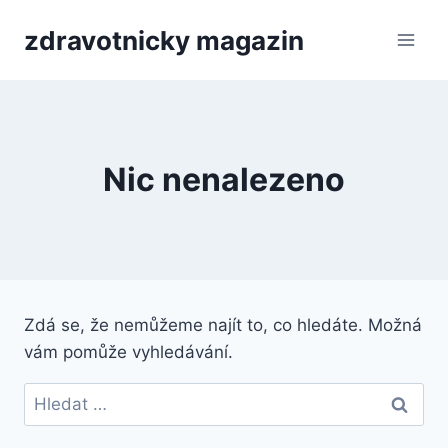
Přeskočit
zdravotnicky magazin
na
obsah
Nic nenalezeno
Zdá se, že nemůžeme najít to, co hledáte. Možná
vám pomůže vyhledávání.
Vyhledávání