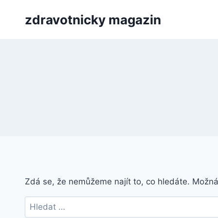
Přeskočit
zdravotnicky magazin
na
obsah
Zdá se, že nemůžeme najít to, co hledáte. Možn
Vyhledávání