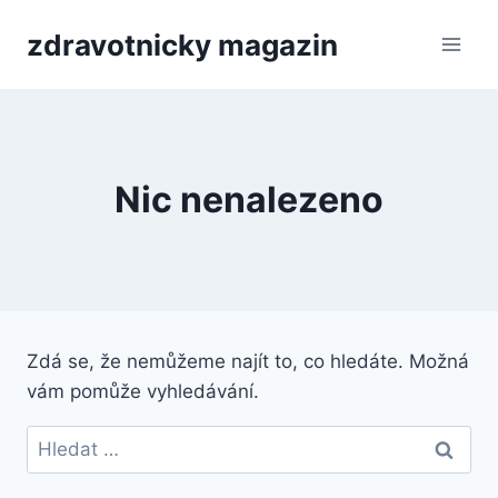
Přeskočit
zdravotnicky magazin
na
obsah
Nic nenalezeno
Zdá se, že nemůžeme najít to, co hledáte. Možná
vám pomůže vyhledávání.
Vyhledávání