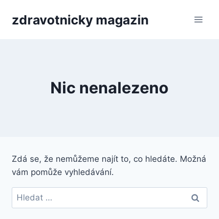
Přeskočit
zdravotnicky magazin
na
obsah
Nic nenalezeno
Zdá se, že nemůžeme najít to, co hledáte. Možná
vám pomůže vyhledávání.
Vyhledávání