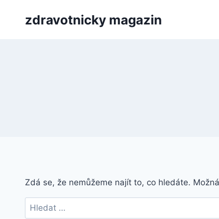
Přeskočit
zdravotnicky magazin
na
obsah
Zdá se, že nemůžeme najít to, co hledáte. Možn
Vyhledávání