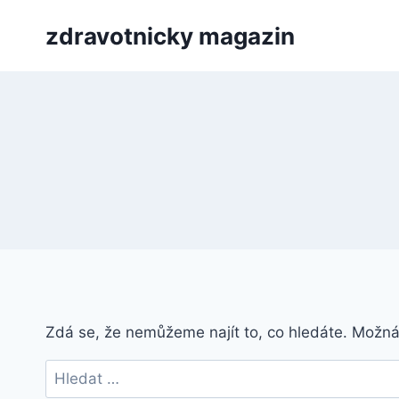
Přeskočit
zdravotnicky magazin
na
obsah
Zdá se, že nemůžeme najít to, co hledáte. Možn
Vyhledávání