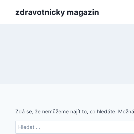
Přeskočit
zdravotnicky magazin
na
obsah
Zdá se, že nemůžeme najít to, co hledáte. Možn
Vyhledávání