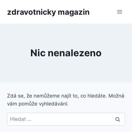
Přeskočit
zdravotnicky magazin
na
obsah
Nic nenalezeno
Zdá se, že nemůžeme najít to, co hledáte. Možná
vám pomůže vyhledávání.
Vyhledávání