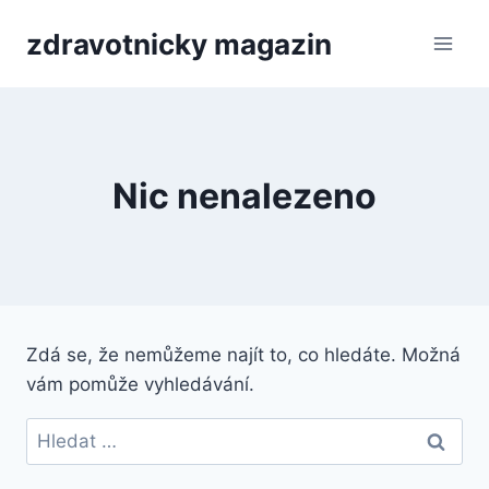
Přeskočit
zdravotnicky magazin
na
obsah
Nic nenalezeno
Zdá se, že nemůžeme najít to, co hledáte. Možná
vám pomůže vyhledávání.
Vyhledávání