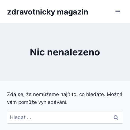
Přeskočit
zdravotnicky magazin
na
obsah
Nic nenalezeno
Zdá se, že nemůžeme najít to, co hledáte. Možná
vám pomůže vyhledávání.
Vyhledávání