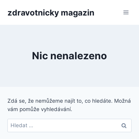
Přeskočit
zdravotnicky magazin
na
obsah
Nic nenalezeno
Zdá se, že nemůžeme najít to, co hledáte. Možná
vám pomůže vyhledávání.
Vyhledávání