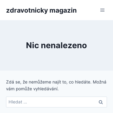
Přeskočit
zdravotnicky magazin
na
obsah
Nic nenalezeno
Zdá se, že nemůžeme najít to, co hledáte. Možná
vám pomůže vyhledávání.
Vyhledávání