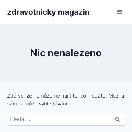
Přeskočit
zdravotnicky magazin
na
obsah
Nic nenalezeno
Zdá se, že nemůžeme najít to, co hledáte. Možná
vám pomůže vyhledávání.
Vyhledávání