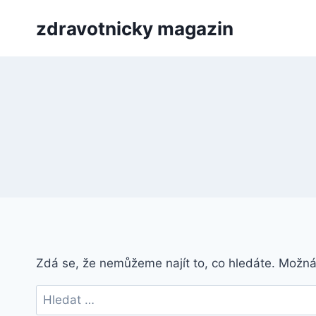
Přeskočit
zdravotnicky magazin
na
obsah
Zdá se, že nemůžeme najít to, co hledáte. Možn
Vyhledávání