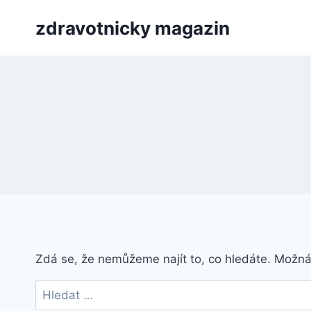
Přeskočit
zdravotnicky magazin
na
obsah
Zdá se, že nemůžeme najít to, co hledáte. Možn
Vyhledávání