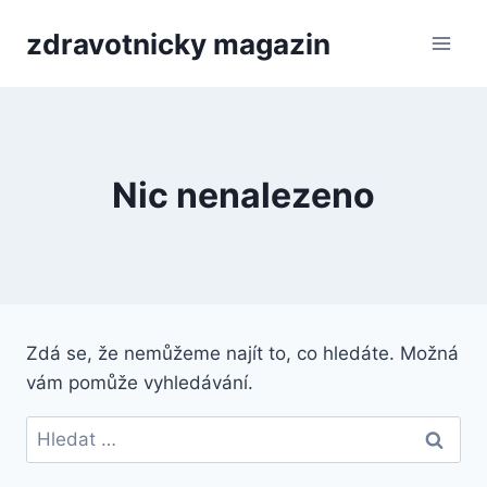
Přeskočit
zdravotnicky magazin
na
obsah
Nic nenalezeno
Zdá se, že nemůžeme najít to, co hledáte. Možná
vám pomůže vyhledávání.
Vyhledávání