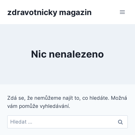
Přeskočit
zdravotnicky magazin
na
obsah
Nic nenalezeno
Zdá se, že nemůžeme najít to, co hledáte. Možná
vám pomůže vyhledávání.
Vyhledávání