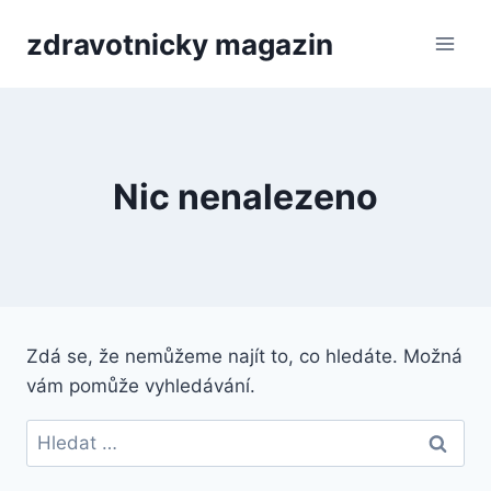
Přeskočit
zdravotnicky magazin
na
obsah
Nic nenalezeno
Zdá se, že nemůžeme najít to, co hledáte. Možná
vám pomůže vyhledávání.
Vyhledávání