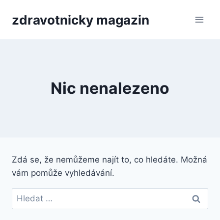
Přeskočit
zdravotnicky magazin
na
obsah
Nic nenalezeno
Zdá se, že nemůžeme najít to, co hledáte. Možná
vám pomůže vyhledávání.
Vyhledávání