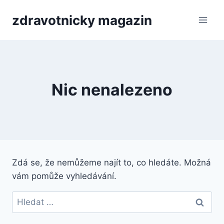
Přeskočit
zdravotnicky magazin
na
obsah
Nic nenalezeno
Zdá se, že nemůžeme najít to, co hledáte. Možná
vám pomůže vyhledávání.
Vyhledávání