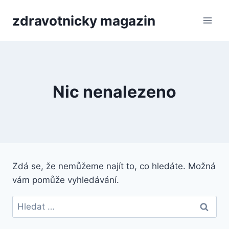
Přeskočit
zdravotnicky magazin
na
obsah
Nic nenalezeno
Zdá se, že nemůžeme najít to, co hledáte. Možná
vám pomůže vyhledávání.
Vyhledávání