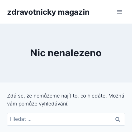
Přeskočit
zdravotnicky magazin
na
obsah
Nic nenalezeno
Zdá se, že nemůžeme najít to, co hledáte. Možná
vám pomůže vyhledávání.
Vyhledávání