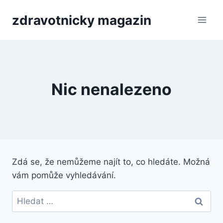
Přeskočit
zdravotnicky magazin
na
obsah
Nic nenalezeno
Zdá se, že nemůžeme najít to, co hledáte. Možná
vám pomůže vyhledávání.
Vyhledávání