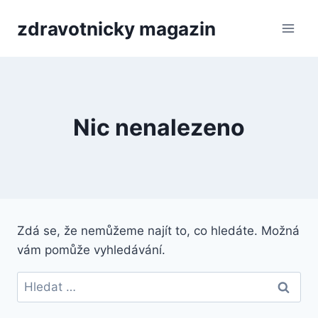
Přeskočit
zdravotnicky magazin
na
obsah
Nic nenalezeno
Zdá se, že nemůžeme najít to, co hledáte. Možná
vám pomůže vyhledávání.
Vyhledávání