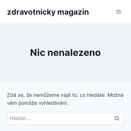
Přeskočit
zdravotnicky magazin
na
obsah
Nic nenalezeno
Zdá se, že nemůžeme najít to, co hledáte. Možná
vám pomůže vyhledávání.
Vyhledávání