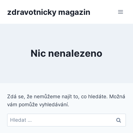
Přeskočit
zdravotnicky magazin
na
obsah
Nic nenalezeno
Zdá se, že nemůžeme najít to, co hledáte. Možná
vám pomůže vyhledávání.
Vyhledávání