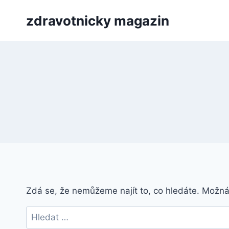
Přeskočit
zdravotnicky magazin
na
obsah
Zdá se, že nemůžeme najít to, co hledáte. Možn
Vyhledávání