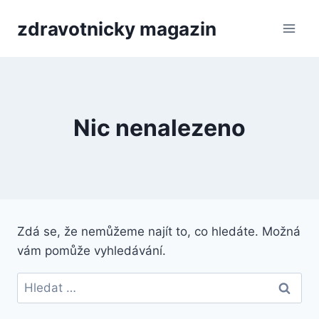
Přeskočit
zdravotnicky magazin
na
obsah
Nic nenalezeno
Zdá se, že nemůžeme najít to, co hledáte. Možná
vám pomůže vyhledávání.
Vyhledávání