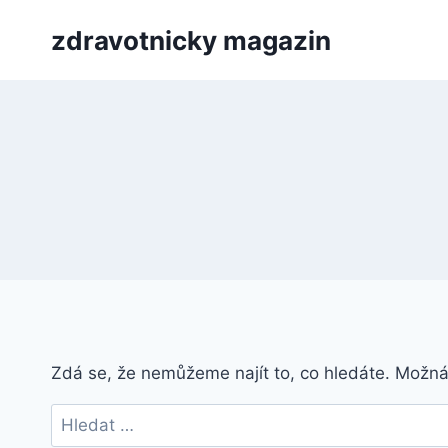
Přeskočit
zdravotnicky magazin
na
obsah
Zdá se, že nemůžeme najít to, co hledáte. Možn
Vyhledávání