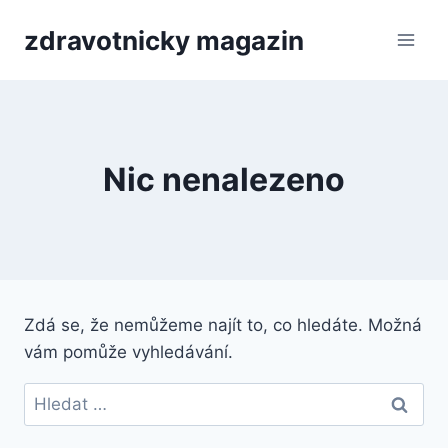
Přeskočit
zdravotnicky magazin
na
obsah
Nic nenalezeno
Zdá se, že nemůžeme najít to, co hledáte. Možná
vám pomůže vyhledávání.
Vyhledávání