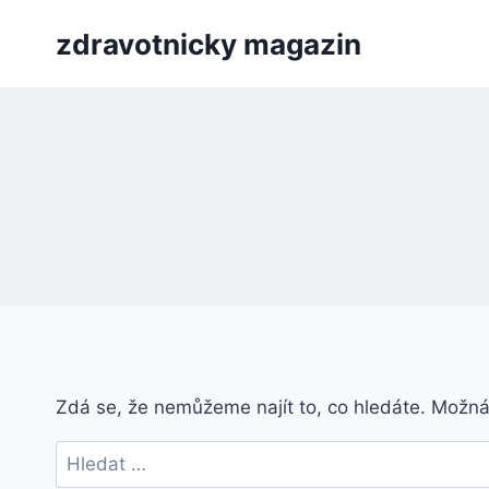
Přeskočit
zdravotnicky magazin
na
obsah
Zdá se, že nemůžeme najít to, co hledáte. Možn
Vyhledávání