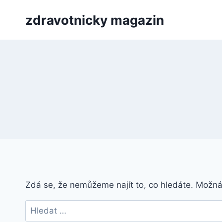
Přeskočit
zdravotnicky magazin
na
obsah
Zdá se, že nemůžeme najít to, co hledáte. Možn
Vyhledávání