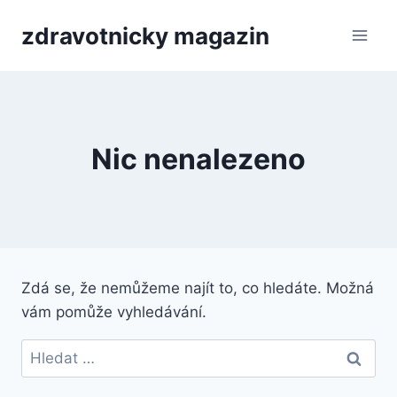
Přeskočit
zdravotnicky magazin
na
obsah
Nic nenalezeno
Zdá se, že nemůžeme najít to, co hledáte. Možná
vám pomůže vyhledávání.
Vyhledávání