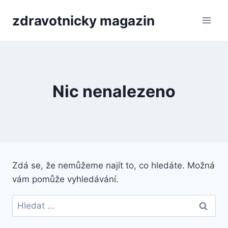
Přeskočit
zdravotnicky magazin
na
obsah
Nic nenalezeno
Zdá se, že nemůžeme najít to, co hledáte. Možná
vám pomůže vyhledávání.
Vyhledávání