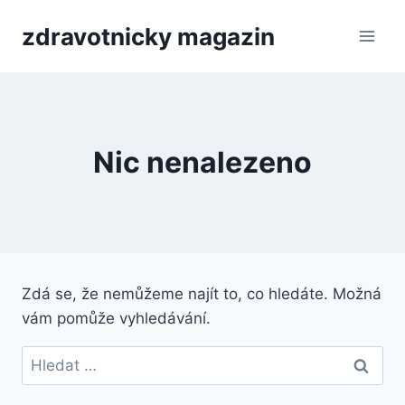
Přeskočit
zdravotnicky magazin
na
obsah
Nic nenalezeno
Zdá se, že nemůžeme najít to, co hledáte. Možná
vám pomůže vyhledávání.
Vyhledávání