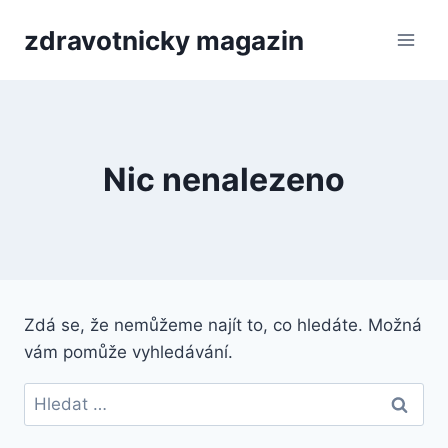
Přeskočit
zdravotnicky magazin
na
obsah
Nic nenalezeno
Zdá se, že nemůžeme najít to, co hledáte. Možná
vám pomůže vyhledávání.
Vyhledávání