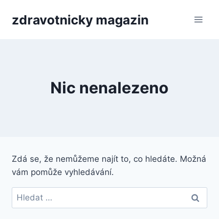
Přeskočit
zdravotnicky magazin
na
obsah
Nic nenalezeno
Zdá se, že nemůžeme najít to, co hledáte. Možná
vám pomůže vyhledávání.
Vyhledávání