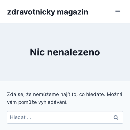
Přeskočit
zdravotnicky magazin
na
obsah
Nic nenalezeno
Zdá se, že nemůžeme najít to, co hledáte. Možná
vám pomůže vyhledávání.
Vyhledávání