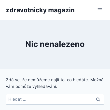
Přeskočit
zdravotnicky magazin
na
obsah
Nic nenalezeno
Zdá se, že nemůžeme najít to, co hledáte. Možná
vám pomůže vyhledávání.
Vyhledávání