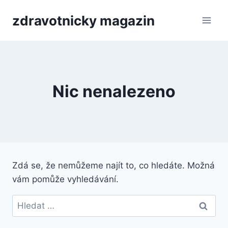
Přeskočit
zdravotnicky magazin
na
obsah
Nic nenalezeno
Zdá se, že nemůžeme najít to, co hledáte. Možná
vám pomůže vyhledávání.
Vyhledávání