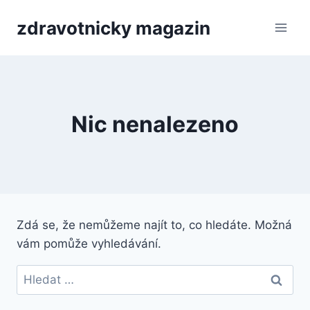
Přeskočit
zdravotnicky magazin
na
obsah
Nic nenalezeno
Zdá se, že nemůžeme najít to, co hledáte. Možná
vám pomůže vyhledávání.
Vyhledávání