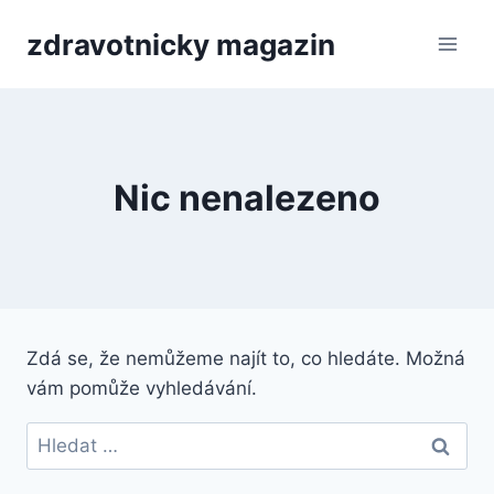
Přeskočit
zdravotnicky magazin
na
obsah
Nic nenalezeno
Zdá se, že nemůžeme najít to, co hledáte. Možná
vám pomůže vyhledávání.
Vyhledávání