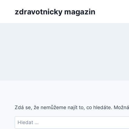
Přeskočit
zdravotnicky magazin
na
obsah
Zdá se, že nemůžeme najít to, co hledáte. Možn
Vyhledávání