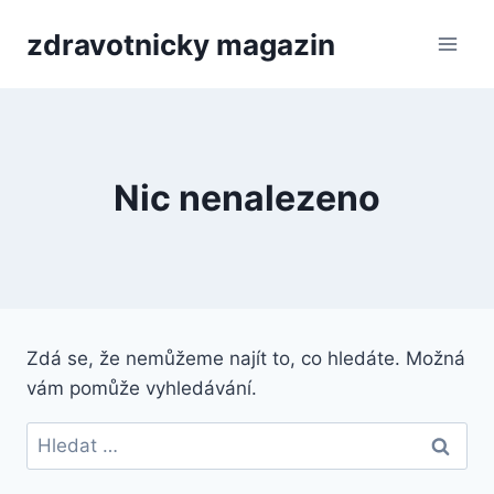
Přeskočit
zdravotnicky magazin
na
obsah
Nic nenalezeno
Zdá se, že nemůžeme najít to, co hledáte. Možná
vám pomůže vyhledávání.
Vyhledávání