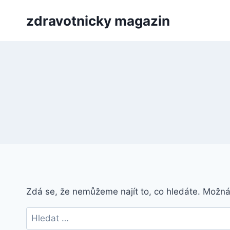
Přeskočit
zdravotnicky magazin
na
obsah
Zdá se, že nemůžeme najít to, co hledáte. Možn
Vyhledávání