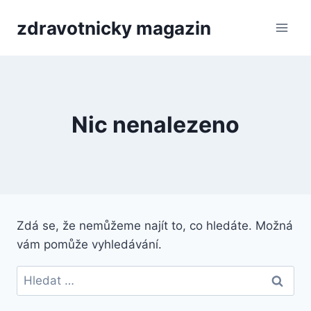
Přeskočit
zdravotnicky magazin
na
obsah
Nic nenalezeno
Zdá se, že nemůžeme najít to, co hledáte. Možná
vám pomůže vyhledávání.
Vyhledávání