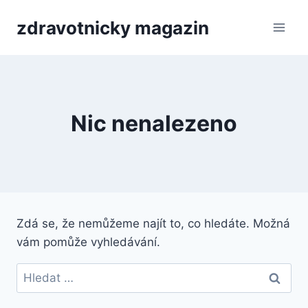
Přeskočit
zdravotnicky magazin
na
obsah
Nic nenalezeno
Zdá se, že nemůžeme najít to, co hledáte. Možná
vám pomůže vyhledávání.
Vyhledávání